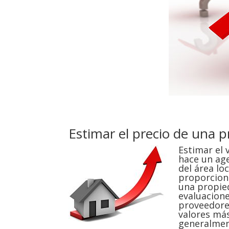
Estimar el precio de una 
Estimar el
hace un age
del área lo
proporcion
una propied
evaluacione
proveedores
valores más
generalment