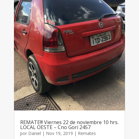
REMATE!!! Viernes 22 de noviembre 10 hrs.
LOCAL OESTE – Cno Gori 2457
por
Daniel
|
Nov 19, 2019
|
Remates