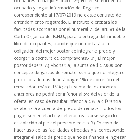
ocupantes a cualquier título.- 2º) El bien se encuentra
ocupado y según información del Registro
correspondiente al 17/07/2019 no existe contrato de
arrendamiento registrado. El Instituto ejercitará las
facultades acordadas por el numeral 7º del art. 81 de la
Carta Orgánica del B.H.U., para la entrega del inmueble
libre de ocupantes, trámite que no obstará a la
obligación del mejor postor de integrar el precio y
otorgar la escritura de compraventa.- 3º) El mejor
postor deberá: A) Abonar: a) la suma de $ 52.000 por
concepto de gastos de remate, suma que no integra el
precio; b) además deberá pagar 1% de comisión del
rematador, más el I.V.A.; c) la suma de los montos
anteriores no podrá ser inferior al 5% del valor de la
oferta; en caso de resultar inferior al 5% la diferencia
se abonará a cuenta del precio de remate. Todos los
pagos son en el acto y deberán realizarse según lo
establecido al pie del presente edicto B) En caso de
hacer uso de las facilidades ofrecidas y si corresponde,
integrar el saldo de precio que no se financia e ingresar