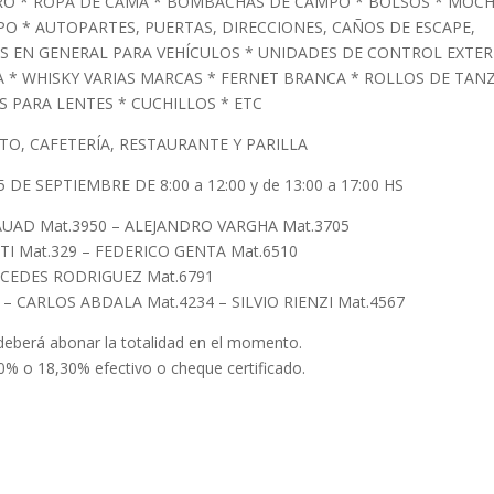
RO * ROPA DE CAMA * BOMBACHAS DE CAMPO * BOLSOS * MOCH
PO * AUTOPARTES, PUERTAS, DIRECCIONES, CAÑOS DE ESCAPE,
OS EN GENERAL PARA VEHÍCULOS * UNIDADES DE CONTROL EXTE
A * WHISKY VARIAS MARCAS * FERNET BRANCA * ROLLOS DE TANZ
 PARA LENTES * CUCHILLOS * ETC
O, CAFETERÍA, RESTAURANTE Y PARILLA
5 DE SEPTIEMBRE DE 8:00 a 12:00 y de 13:00 a 17:00 HS
MAUAD Mat.3950 – ALEJANDRO VARGHA Mat.3705
I Mat.329 – FEDERICO GENTA Mat.6510
CEDES RODRIGUEZ Mat.6791
– CARLOS ABDALA Mat.4234 – SILVIO RIENZI Mat.4567
deberá abonar la totalidad en el momento.
0% o 18,30% efectivo o cheque certificado.