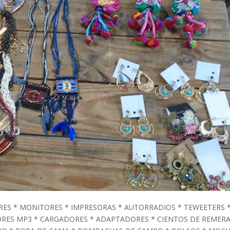
RES * MONITORES * IMPRESORAS * AUTORRADIOS * TEWEETERS 
RES MP3 * CARGADORES * ADAPTADORES * CIENTOS DE REMERA