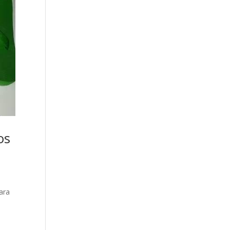
os
ara
á