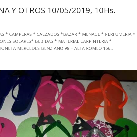
NA Y OTROS 10/05/2019, 10Hs.
RAS * CAMPERAS * CALZADOS *BAZAR * MENAGE * PERFUMERIA *
ONES SOLARES* BEBIDAS * MATERIAL CARPINTERIA *
ONETA MERCEDES BENZ AÑO 98 – ALFA ROMEO 166...