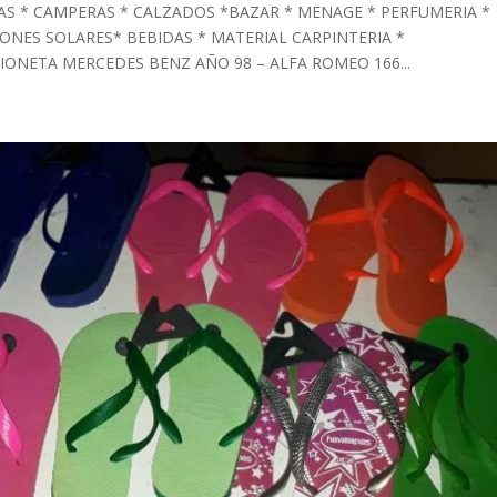
RAS * CAMPERAS * CALZADOS *BAZAR * MENAGE * PERFUMERIA *
ONES SOLARES* BEBIDAS * MATERIAL CARPINTERIA *
ONETA MERCEDES BENZ AÑO 98 – ALFA ROMEO 166...